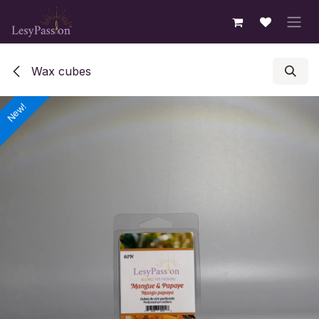
Skip to Content
Wax cubes
New!